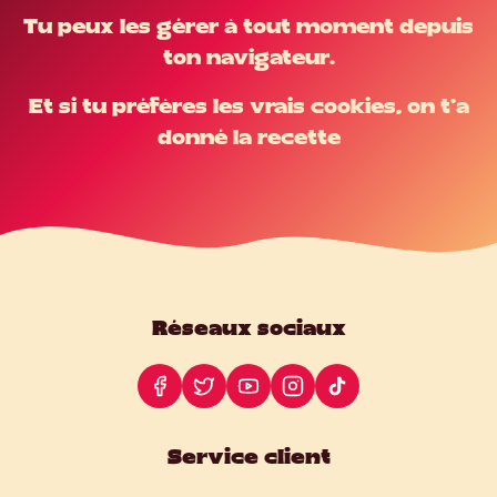
Tu peux les gérer à tout moment depuis
ton navigateur.
Et si tu préfères les vrais cookies, on t'a
donné la recette
Réseaux sociaux
Service client