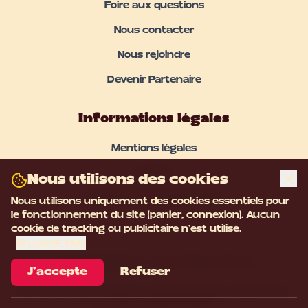
Foire aux questions
Nous contacter
Nous rejoindre
Devenir Partenaire
Informations légales
Mentions légales
Cookies
Nous utilisons des cookies
Politique de Confidentialité
Nous utilisons uniquement des cookies essentiels pour
le fonctionnement du site (panier, connexion). Aucun
cookie de tracking ou publicitaire n'est utilisé.
En savoir plus
©
2026
Burgouzz - Tous droits réservés
J'accepte
Refuser
Pour votre santé, mangez au moins cinq fruits et légumes par
jour.
www.mangerbouger.fr